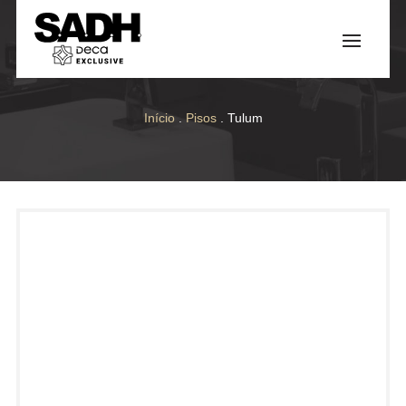
Início
.
Pisos
. Tulum