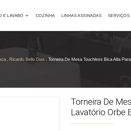
O E LAVABO
COZINHA
LINHAS ASSINADAS
SERVIÇOS
eca
.
Ricardo Bello Dias
. Torneira De Mesa Touchless Bica Alta Para
Torneira De Mes
Lavatório Orbe 