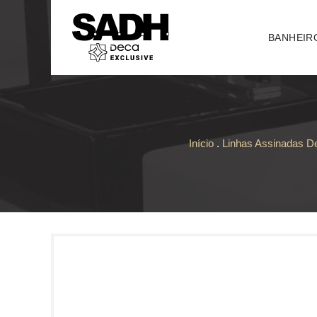
BANHEIR
Início
.
Linhas Assinadas D