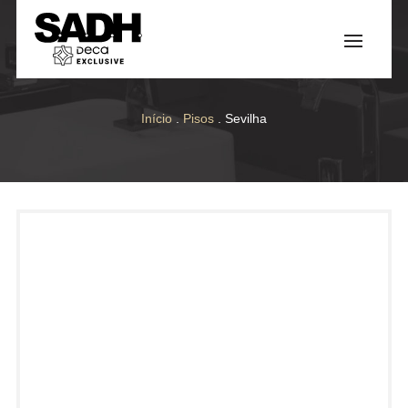
Início
.
Pisos
. Sevilha