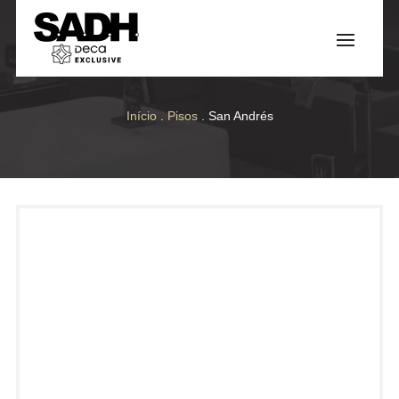
Início
.
Pisos
. San Andrés