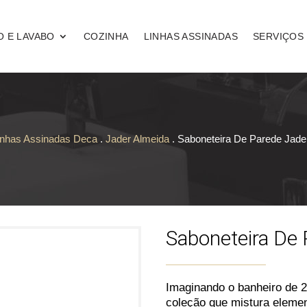
O E LAVABO
COZINHA
LINHAS ASSINADAS
SERVIÇOS
inhas Assinadas Deca
.
Jader Almeida
. Saboneteira De Parede Jade
Saboneteira De
Imaginando o banheiro de 
coleção que mistura elemen