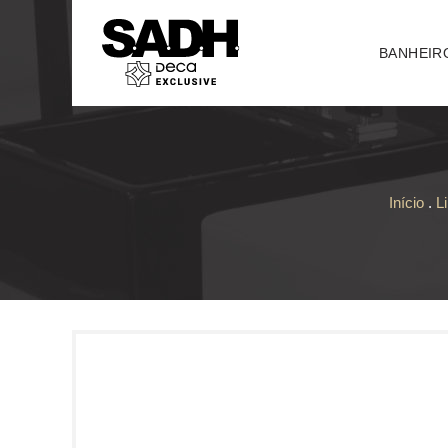
BANHEIR
Início
.
L