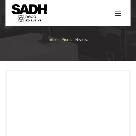
Início
.
Pisos
. Riviera