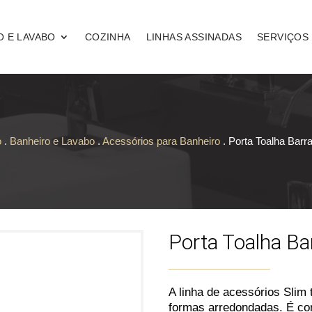
O E LAVABO
COZINHA
LINHAS ASSINADAS
SERVIÇOS
o
.
Banheiro e Lavabo
.
Acessórios para Banheiro
. Porta Toalha Barr
Porta Toalha Ba
A linha de acessórios Sli
formas arredondadas. É com