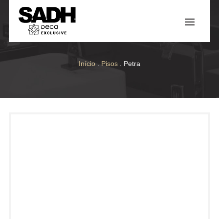
Início
.
Pisos
. Petra