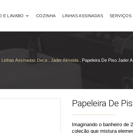
O E LAVABO
COZINHA
LINHAS ASSINADAS
SERVIÇOS
.
Linhas Assinadas Deca
.
Jader Almeida
. Papeleira De Piso Jader 
Papeleira De Pi
Imaginando o banheiro de 
coleção que mistura elemen