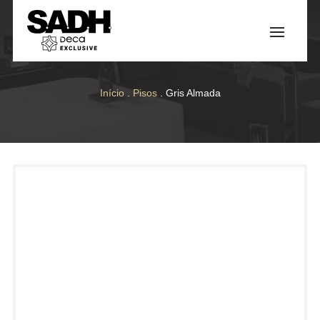
Início
.
Pisos
. Gris Almada