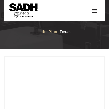
Início
.
Pisos
. Ferrara