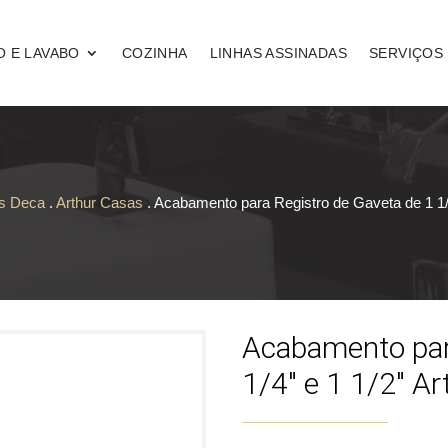
O E LAVABO
COZINHA
LINHAS ASSINADAS
SERVIÇOS
as Deca
.
Arthur Casas
. Acabamento para Registro de Gaveta de 1 1/
Acabamento par
1/4″ e 1 1/2″ A