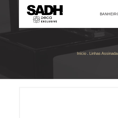
BANHEIR
Início
.
Linhas Assinad